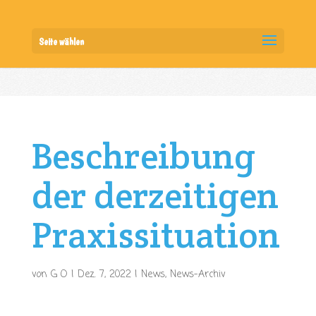
Seite wählen
Beschreibung
der derzeitigen
Praxissituation
von
G O
|
Dez. 7, 2022
|
News
,
News-Archiv