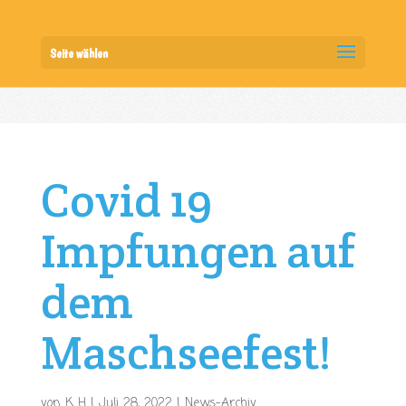
Seite wählen
Covid 19
Impfungen auf
dem
Maschseefest!
von
K H
|
Juli 28, 2022
|
News-Archiv