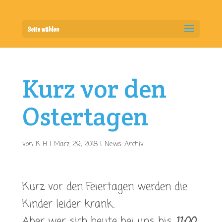
Seite wählen
Kurz vor den
Ostertagen
von
K H
|
März 29, 2018
|
News-Archiv
Kurz vor den Feiertagen werden die
Kinder leider krank..
Aber wer sich heute bei uns bis
11:00