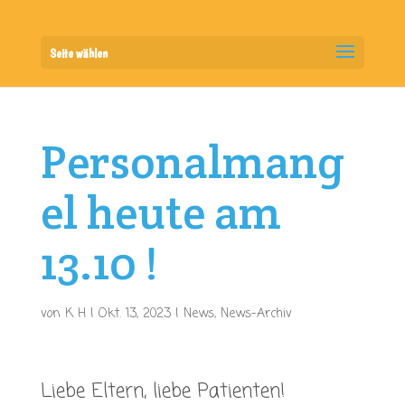
Seite wählen
Personalmang
el heute am
13.10 !
von
K H
|
Okt. 13, 2023
|
News
,
News-Archiv
Liebe Eltern, liebe Patienten!