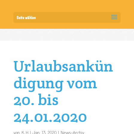
Seite wählen
Urlaubsankün
digung vom
20. bis
24.01.2020
von
K H
|
Jan. 13, 2020
|
News-Archiv