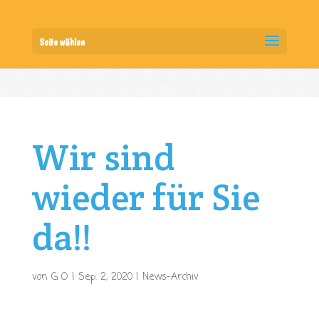
Seite wählen
Wir sind
wieder für Sie
da!!
von
G O
|
Sep. 2, 2020
|
News-Archiv