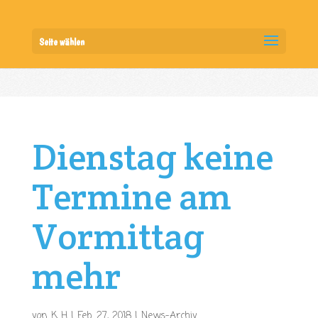
Seite wählen
Dienstag keine
Termine am
Vormittag
mehr
von
K H
|
Feb. 27, 2018
|
News-Archiv